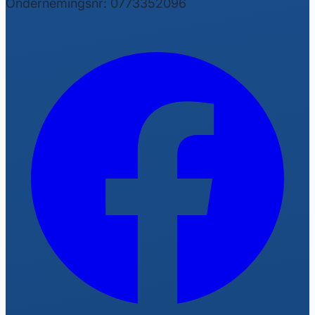
Ondernemingsnr: 0773352096