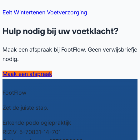
Eelt
Wintertenen
Voetverzorging
Hulp nodig bij uw voetklacht?
Maak een afspraak bij FootFlow. Geen verwijsbriefje
nodig.
Maak een afspraak
FootFlow
Zet de juiste stap.
Erkende podologiepraktijk
RIZIV: 5-70831-14-701