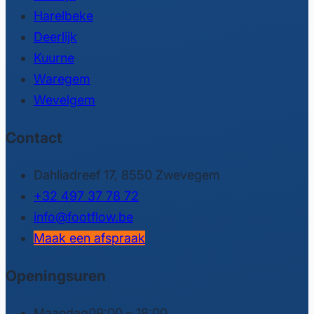
Harelbeke
Deerlijk
Kuurne
Waregem
Wevelgem
Contact
Dahliadreef 17, 8550 Zwevegem
+32 497 37 78 72
info@footflow.be
Maak een afspraak
Openingsuren
Maandag
09:00 – 18:00