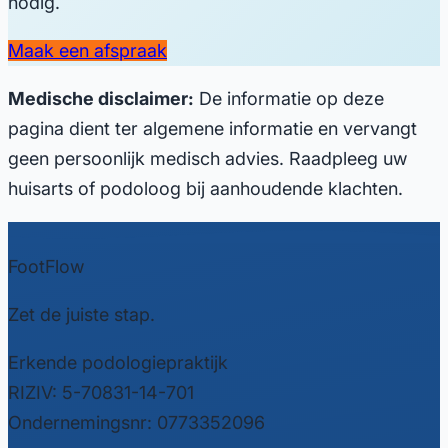
nodig.
Maak een afspraak
Medische disclaimer:
De informatie op deze
pagina dient ter algemene informatie en vervangt
geen persoonlijk medisch advies. Raadpleeg uw
huisarts of podoloog bij aanhoudende klachten.
FootFlow
Zet de juiste stap.
Erkende podologiepraktijk
RIZIV: 5-70831-14-701
Ondernemingsnr: 0773352096